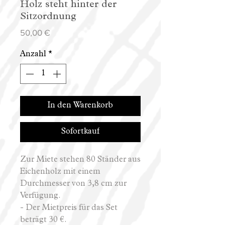
Holz steht hinter der
Sitzordnung
Preis
50,00 €
Anzahl
*
In den Warenkorb
Sofortkauf
Zur Miete stehen 80 Ständer aus
Eichenholz mit einem
Durchmesser von 3,8 cm zur
Verfügung.
- Der Mietpreis für das Set
beträgt 30 €.