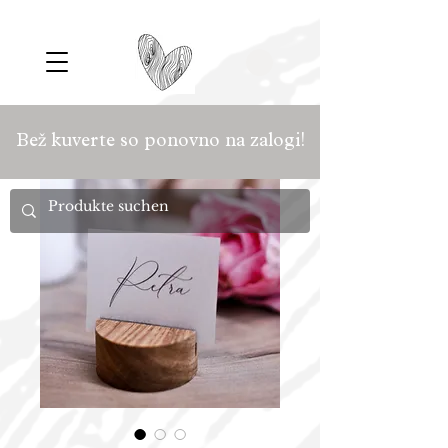
Bež kuverte so ponovno na zalogi!