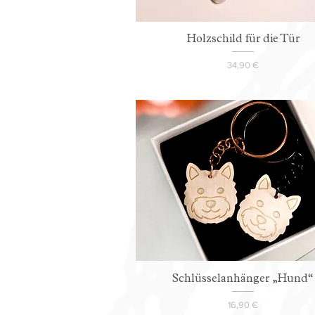
Holzschild für die Tür
Preis
34,90 €
Schlüsselanhänger „Hund“
Preis
16,90 €