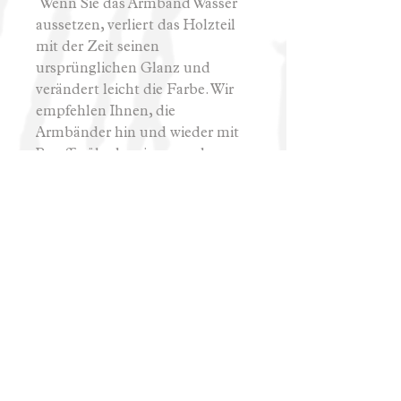
Wenn Sie das Armband Wasser
aussetzen, verliert das Holzteil
mit der Zeit seinen
ursprünglichen Glanz und
verändert leicht die Farbe. Wir
empfehlen Ihnen, die
Armbänder hin und wieder mit
Paraffinöl oder einem anderen
Holzöl zu ölen, um sie vor
äußeren Einflüssen zu schützen
und ihre Lebensdauer zu
verlängern.
Hud Les
info@hudles.si, +386 41 916 331