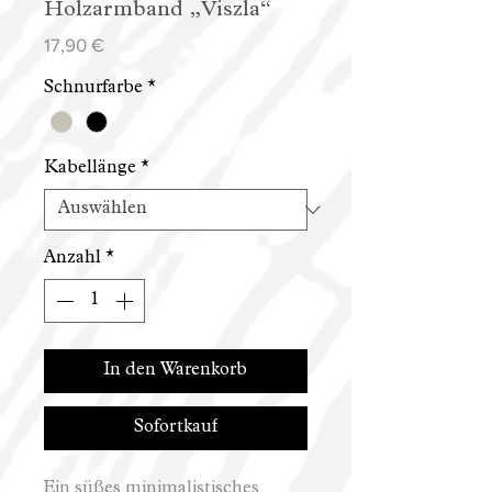
Holzarmband „Viszla“
Preis
17,90 €
Schnurfarbe
*
Kabellänge
*
Anzahl
*
In den Warenkorb
Sofortkauf
Ein süßes minimalistisches