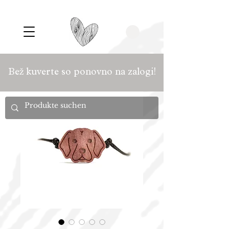
Bež kuverte so ponovno na zalogi!