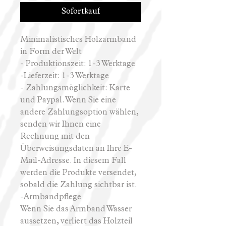
Sofortkauf
Minimalistisches Holzarmband
in Form der Welt
- Produktionszeit: 1-3 Werktage
-Lieferzeit: 1-3 Werktage
- Zahlungsmöglichkeit: Karte
und Paypal. Wenn Sie eine
andere Zahlungsoption wählen,
senden wir Ihnen eine
Rechnung mit den
Überweisungsdaten an Ihre E-
Mail-Adresse. In diesem Fall
werden die Produkte versendet,
sobald die Zahlung sichtbar ist.
-Armbandpflege
Wenn Sie das Armband Wasser
aussetzen, verliert das Holzteil