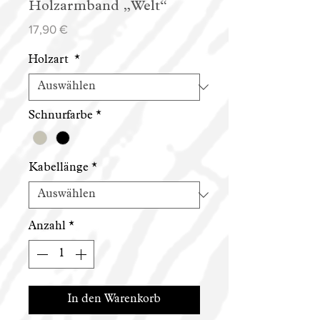
Holzarmband „Welt“
Preis
17,90 €
Holzart
*
Schnurfarbe
*
Kabellänge
*
Anzahl
*
In den Warenkorb