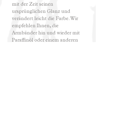
mit der Zeit seinen
ursprünglichen Glanz und
verändert leicht die Farbe. Wir
empfehlen Ihnen, die
Armbänder hin und wieder mit
Paraffinöl oder einem anderen
Holzöl zu ölen, um sie vor
äußeren Einflüssen zu schützen
und ihre Lebensdauer zu
verlängern.
Hud Les
info@hudles.si, +386 41 916 331