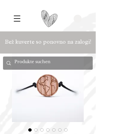
Bež kuverte so ponovno na zalogi!