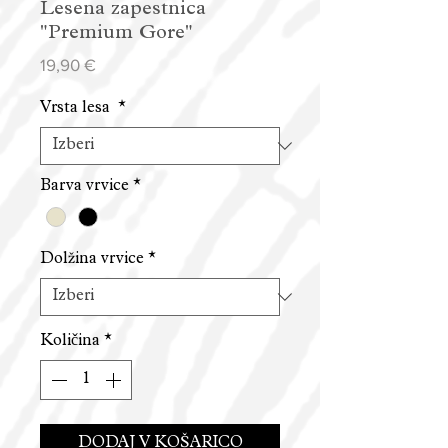
Lesena zapestnica
"Premium Gore"
Price
19,90 €
Vrsta lesa
*
Barva vrvice
*
Dolžina vrvice
*
Količina
*
DODAJ V KOŠARICO