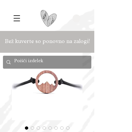
Bež kuverte so ponovno na zalogi!