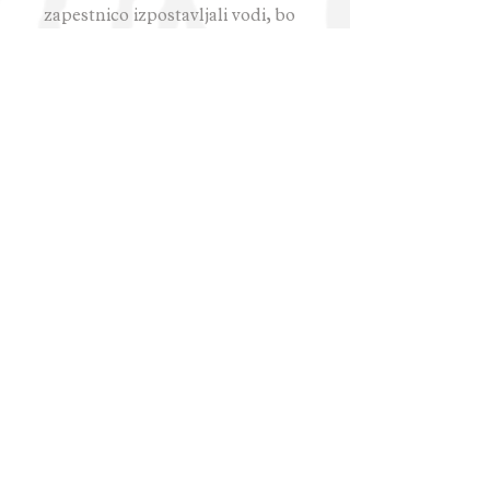
zapestnico izpostavljali vodi, bo
leseni del čez čas izgubil prvotni
sijaj in rahlo spremenil barvo.
Priporočava, da zapestnice vsake
toliko naoljite s parafinskim
oljem oziroma katerim drugim
oljem za les in jih tako zaščitite
pred zunanjimi vplivi ter jim
podaljšate življensko dobo.
Hud Les
info@hudles.si, 041 916 331
Splošni pogoji
/
Možnosti plačila
/
Dostava
/
Vračila
/
Kontakt