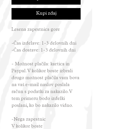
Kupi zdaj
Lesena zapestnica gore
-Čas izdelave: 1-3 delovnih dni
-Čas dostave: 1-3 delovnih dni
- Možnost plačila: kartica in
Paypal. V kolikor boste izbrali
drugo možnost plačila vam bova
na vaš e-mail naslov poslala
račun s podatki za nakazilo. V
tem primeru bodo izdelki
poslani, ko bo nakazilo vidno.
-Nega zapestnic
V kolikor boste