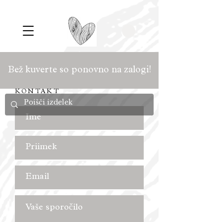
Bež kuverte so ponovno na zalogi!
KONTAKT