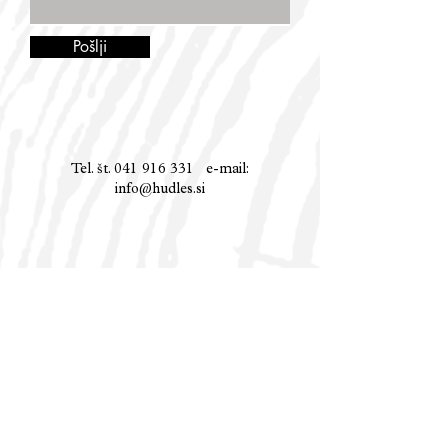
Pošlji
Tel. št.
041 916 331
e-mail:
info@hudles.si
Hud Les
info@hudles.si, 041 916 331
Splošni pogoji
/
Možnosti plačila
/
Dostava
/
Vračila
/
Kontakt