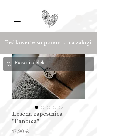
Bež kuverte so ponovno na zalogi!
Lesena zapestnica
"Pandica"
Price
17,90 €