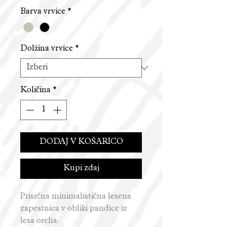
Barva vrvice
*
Dolžina vrvice
*
Količina
*
DODAJ V KOŠARICO
Kupi zdaj
Prisrčna minimalistična lesena
zapestnica v obliki pandice iz
lesa oreha.