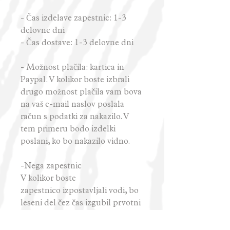
- Čas izdelave zapestnic: 1-3
delovne dni
- Čas dostave: 1-3 delovne dni
- Možnost plačila: kartica in
Paypal. V kolikor boste izbrali
drugo možnost plačila vam bova
na vaš e-mail naslov poslala
račun s podatki za nakazilo. V
tem primeru bodo izdelki
poslani, ko bo nakazilo vidno.
-Nega zapestnic
V kolikor boste
zapestnico izpostavljali vodi, bo
leseni del čez čas izgubil prvotni
sijaj in rahlo spremenil barvo.
Priporočava, da zapestnice vsake