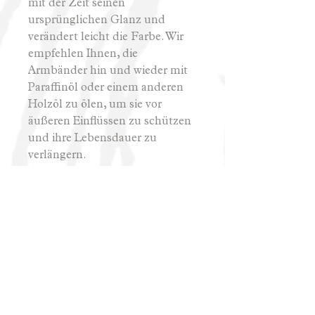
mit der Zeit seinen
ursprünglichen Glanz und
verändert leicht die Farbe. Wir
empfehlen Ihnen, die
Armbänder hin und wieder mit
Paraffinöl oder einem anderen
Holzöl zu ölen, um sie vor
äußeren Einflüssen zu schützen
und ihre Lebensdauer zu
verlängern.
- Wenn Sie das Armband als
Geschenk bestellen, geben Sie
uns bitte beim Kauf das Datum
an, bis zu dem Sie es benötigen,
damit es pünktlich geliefert
wird.