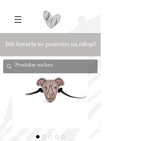
Bež kuverte so ponovno na zalogi!