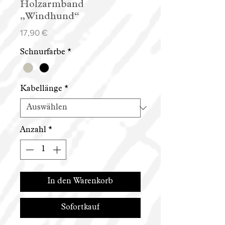
Holzarmband
„Windhund“
Preis
17,90 €
Schnurfarbe
*
Kabellänge
*
Anzahl
*
In den Warenkorb
Sofortkauf