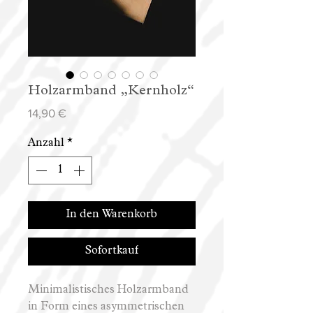
Holzarmband „Kernholz“
Preis
14,90 €
Anzahl
*
In den Warenkorb
Sofortkauf
Minimalistisches Holzarmband
in Form eines asymmetrischen