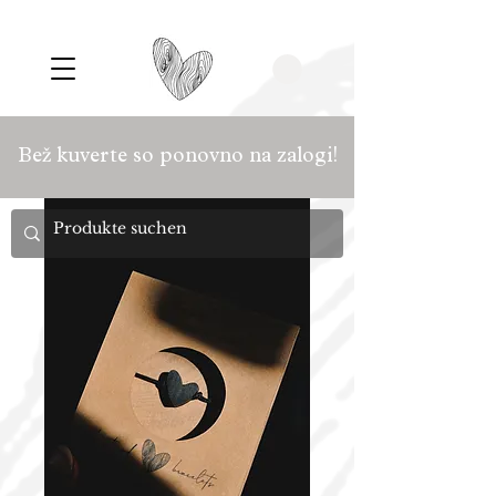
Bež kuverte so ponovno na zalogi!