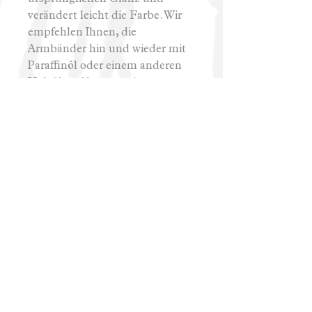
verändert leicht die Farbe. Wir
empfehlen Ihnen, die
Armbänder hin und wieder mit
Paraffinöl oder einem anderen
Holzöl zu ölen, um sie vor
äußeren Einflüssen zu schützen
und ihre Lebensdauer zu
verlängern.
Hud Les
info@hudles.si, +386 41 916 331
Allgemeine Geschäftsbedingungen
/
FAQ
/
Zahlungsmöglichkeiten
/