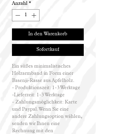
Anzahl
*
In den Warenkorb
Sofortkauf
Ein süßes minimalistisches
Holzarmband in Form einer
Basenji-Rasse aus Apfelholz.
- Produktionszeit: 1-3 Werktage
-Lieferzeit: 1-3 Werktage
- Zahlungsmöglichkeit: Karte
und Paypal. Wenn Sie eine
andere Zahlungsoption wählen,
senden wir Ihnen eine
Rechnung mit den