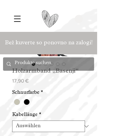
Bež kuverte so ponovno na zalogi!
Holzarmband „Basenji“
Preis
17,90 €
Schnurfarbe
*
Kabellänge
*