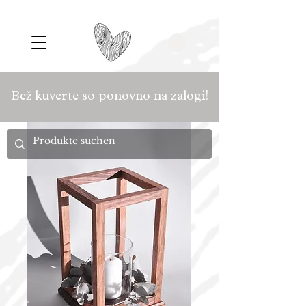
Bež kuverte so ponovno na zalogi!