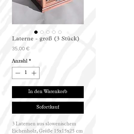
Laterne - groß (3 Stück)
Preis
35,00 €
Anzahl
*
In den Warenkorb
Sofortkauf
3 Laternen aus slowenischem
Eichenholz, Größe 15x15x25 cm