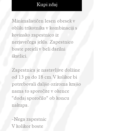
Kupi zdaj
Minimalističen lesen obesek v
obliki trikotnika v kombinaciji s
kovinsko zapestnico iz
nerjavečega jekla. Zapestnico
boste prejeli v beli darilni
škatlici.
Zapestnica je nastavljive dolžine
od 13 pa do 18 cm. V kolikor bi
potrebovali daljšo oziroma krajšo
nama to sporočite v okence
"dodaj sporočilo" ob koncu
nakupa.
-Nega zapestnic
V kolikor boste