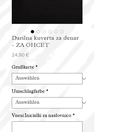
Darilna kuverta za denar
- ZA OHCET
Preis
24,90 €
Grußkarte
*
Umschlagfarbe
*
Vnesi Inicialki za naslovnico
*