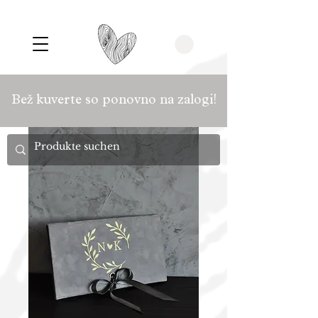
Bež kuverte so ponovno na zalogi!