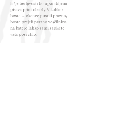
lažje berljivosti bo uporabljena
pisava print clearly. V kolikor
boste 2. okence pustili prazno,
boste prejeli prazno voščilnico,
na katero lahko sami zapišete
vaše posvetilo.
-Čas izdelave: 1-2 delovnih dni
-Čas dostave: 1-3 delovnih dni
- Možnost plačila: po
predračunu, s kartico in preko
Paypal-a.
V primeru plačila po predračunu
boste ob oddaji naročila prejeli
podatke za nakazilo. V tem
primeru bodo izdelki šli v
izdelavo šele takrat, ko bo
nakazilo vidno!