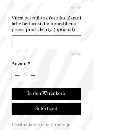
0/500
Vnesi besedilo za čestitko. Zaradi
lažje berljivosti bo uporabljena
pisava print clearly. (optional)
0/500
Anzahl
*
In den Warenkorb
Sofortkauf
Darilna kuverta iz žameta je