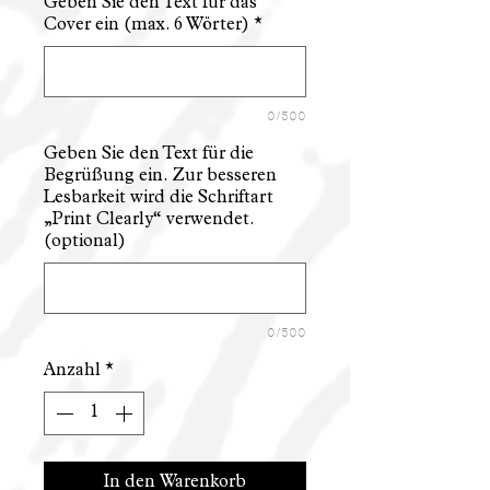
Geben Sie den Text für das
Cover ein (max. 6 Wörter)
*
0/500
Geben Sie den Text für die
Begrüßung ein. Zur besseren
Lesbarkeit wird die Schriftart
„Print Clearly“ verwendet.
(optional)
0/500
Anzahl
*
In den Warenkorb