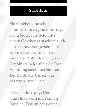
Sofortkauf
Ein Geschenkumschlag aus
Samt ist eine elegante Lösung,
wenn Sie neben Geld oder
einem Geschenkgutschein auch
eine kleine, aber persönliche
Aufmerksamkeit machen
möchten. Außerdem liegt eine
Grußkarte bei, auf die Sie Ihre
Widmung schreiben können.
Die Maße des Umschlags
betragen 18 x 10 cm.
-Personalisierung: Der
Umschlag kann mit Namen,
Initialen, Datum oder einer