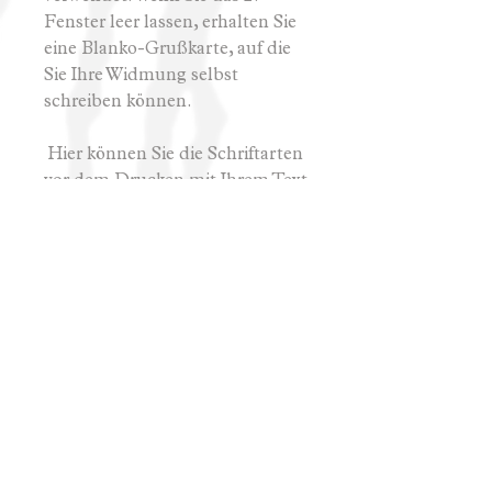
Fenster leer lassen, erhalten Sie
eine Blanko-Grußkarte, auf die
Sie Ihre Widmung selbst
schreiben können.
Hier können Sie die Schriftarten
vor dem Drucken mit Ihrem Text
testen:
1.
print clearly
2.
r
omantic lovely
3.
c
aramella
4.
butler
- Produktionszeit: 1-2 Werktage
-Lieferzeit: 1-3 Werktage
- Zahlungsmöglichkeit: per
Vorkasse, per Karte und per