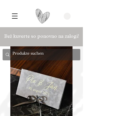
Bež kuverte so ponovno na zalogi!