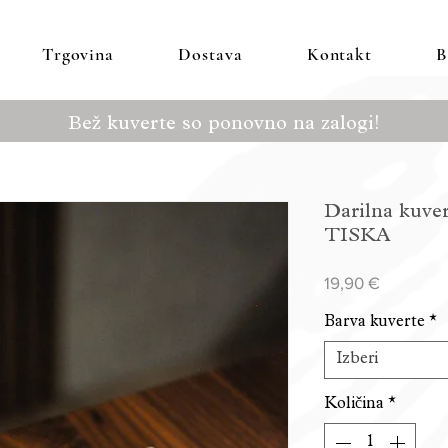
Trgovina
Dostava
Kontakt
B
Bež kuverte so ponovno na zalogi!
Darilna kuve
TISKA
Price
19,90 €
Barva kuverte
*
Izberi
Količina
*