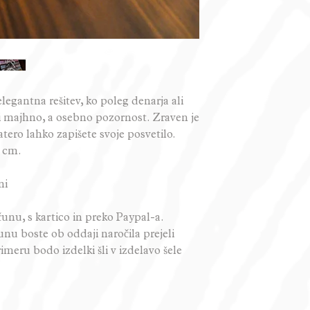
legantna rešitev, ko poleg denarja ali
ti majhno, a osebno pozornost. Zraven je
atero lahko zapišete svoje posvetilo.
0 cm.
ni
unu, s kartico in preko Paypal-a.
nu boste ob oddaji naročila prejeli
imeru bodo izdelki šli v izdelavo šele