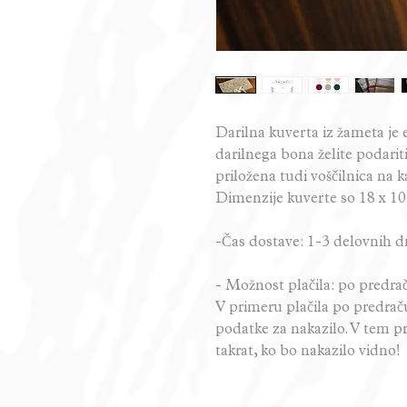
Darilna kuverta iz žameta je e
darilnega bona želite podari
priložena tudi voščilnica na k
Dimenzije kuverte so 18 x 1
-Čas dostave: 1-3 delovnih d
- Možnost plačila: po predrač
V primeru plačila po predraču
podatke za nakazilo. V tem pr
takrat, ko bo nakazilo vidno!