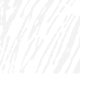
Hud Les
info@hudles.si, 041 916 331
Splošni pogoji
/
Možnosti plačila
/