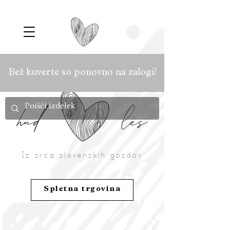
Bež kuverte so ponovno na zalogi!
Iz srca slovenskih gozdov
Spletna trgovina